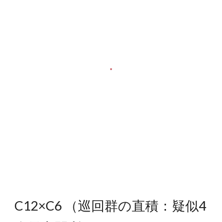
C12×C6 （巡回群の直積：疑似4