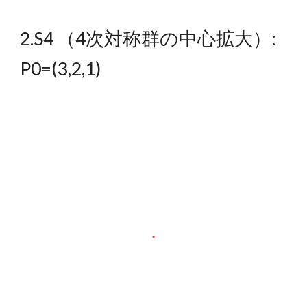
2.S4
（
4次対称群の中心拡大）:
P0=(3,2,1)