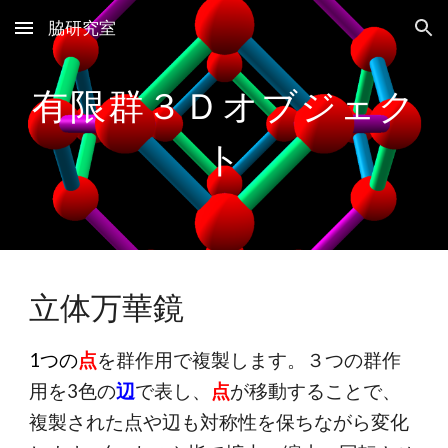
脇研究室
Skip to main content
Skip to navigation
有限群
３
Ｄオブジェク
ト
立体万華鏡
1つの
点
を群作用で複製します。３つの群作
用を3色の
辺
で表し、
点
が移動することで、
複製された点や辺も対称性を保ちながら変化